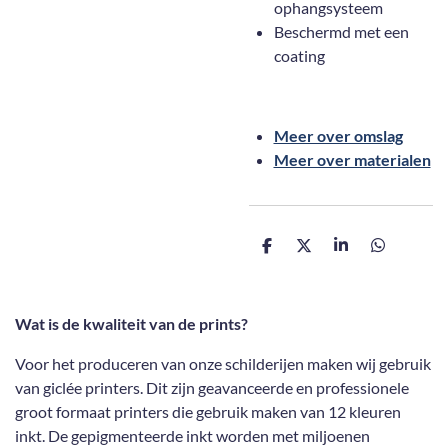
ophangsysteem
Beschermd met een
coating
Meer over omslag
Meer over materialen
D
D
S
D
e
e
h
e
l
e
a
l
e
l
r
e
n
e
n
Wat is de kwaliteit van de prints?
Voor het produceren van onze schilderijen maken wij gebruik
van giclée printers. Dit zijn geavanceerde en professionele
groot formaat printers die gebruik maken van 12 kleuren
inkt. De gepigmenteerde inkt worden met miljoenen