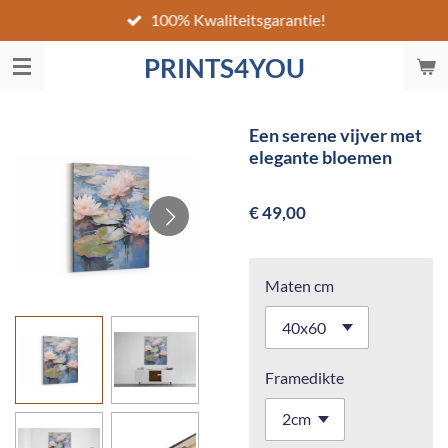
100% Kwaliteitsgarantie!
Ga
direct
PRINTS4YOU
naar
de
hoofdinhoud
Een serene vijver met
elegante bloemen
€ 49,00
Maten cm
Framedikte