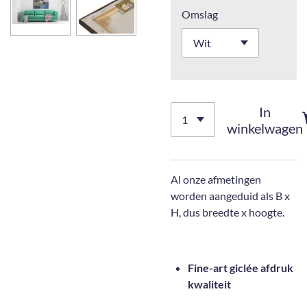
Omslag
In
winkelwagen
Al onze afmetingen
worden aangeduid als B x
H, dus breedte x hoogte.
Fine-art giclée afdruk
kwaliteit