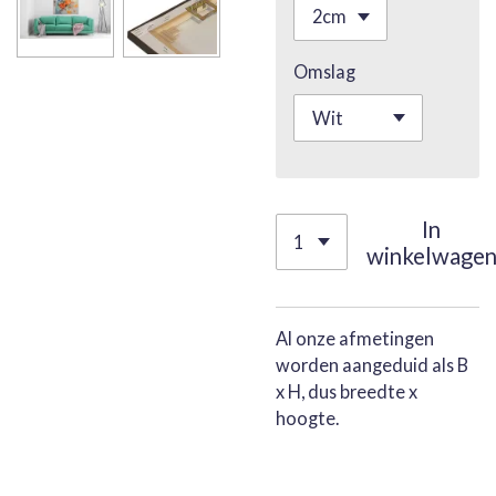
Omslag
In
winkelwage
Al onze afmetingen
worden aangeduid als B
x H, dus breedte x
hoogte.