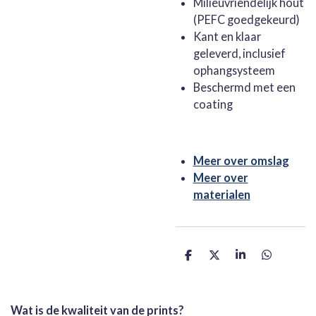
Milieuvriendelijk hout
(PEFC goedgekeurd)
Kant en klaar
geleverd, inclusief
ophangsysteem
Beschermd met een
coating
Meer over omslag
Meer over
materialen
D
D
S
D
e
e
h
e
l
e
a
l
e
l
r
e
n
e
n
Wat is de kwaliteit van de prints?