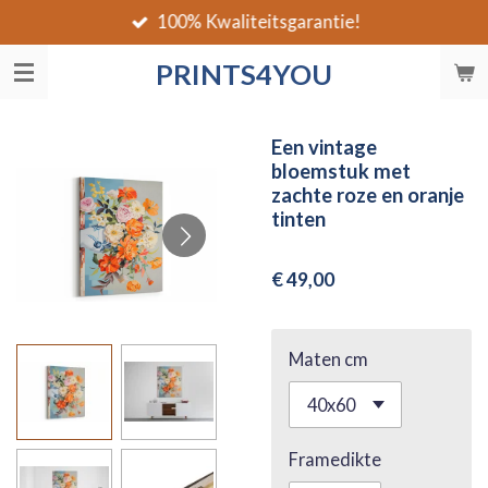
100% Kwaliteitsgarantie!
Ga
direct
PRINTS4YOU
naar
de
hoofdinhoud
Een vintage
bloemstuk met
zachte roze en oranje
tinten
€ 49,00
Maten cm
Framedikte