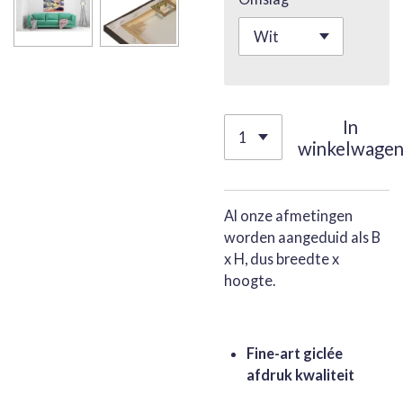
In
winkelwage
Al onze afmetingen
worden aangeduid als B
x H, dus breedte x
hoogte.
Fine-art giclée
afdruk kwaliteit