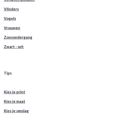
Vlinders
Vogels
Vrouwen
Zonsondergang
Zwart - wit
Tips
Kies je print
Kies je maat
Kies je omslag