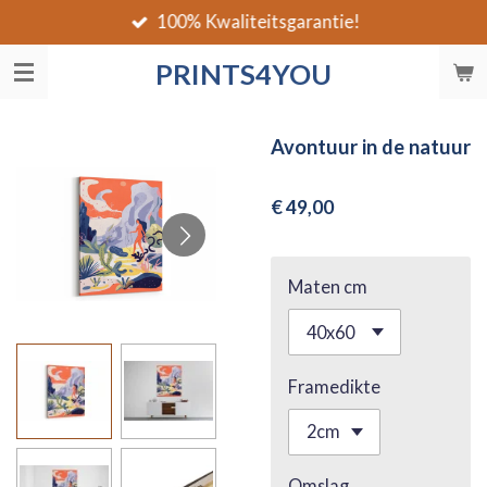
100% Kwaliteitsgarantie!
Ga
direct
PRINTS4YOU
naar
de
hoofdinhoud
Avontuur in de natuur
€ 49,00
Maten cm
Framedikte
Omslag