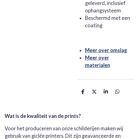
geleverd, inclusief
ophangsysteem
Beschermd met een
coating
Meer over omslag
Meer over
materialen
D
D
S
D
e
e
h
e
l
e
a
l
e
l
r
e
n
e
n
Wat is de kwaliteit van de prints?
Voor het produceren van onze schilderijen maken wij
gebruik van giclée printers. Dit zijn geavanceerde en