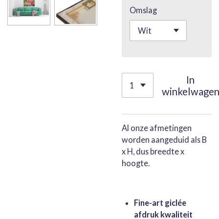
Omslag
In
winkelwage
Al onze afmetingen
worden aangeduid als B
x H, dus breedte x
hoogte.
Fine-art giclée
afdruk kwaliteit