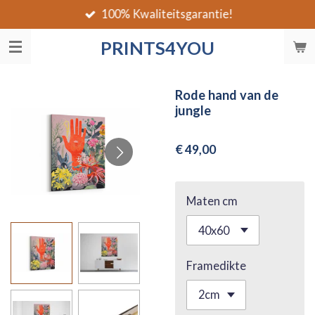
100% Kwaliteitsgarantie!
Ga
direct
PRINTS4YOU
naar
de
hoofdinhoud
Rode hand van de
jungle
€ 49,00
Maten cm
Framedikte