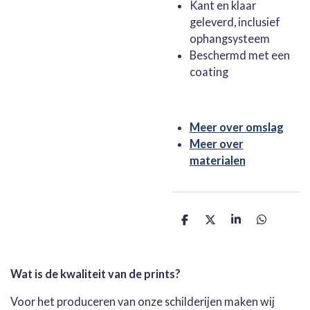
Kant en klaar
geleverd, inclusief
ophangsysteem
Beschermd met een
coating
Meer over omslag
Meer over
materialen
D
D
S
D
e
e
h
e
l
e
a
l
e
l
r
e
n
e
n
Wat is de kwaliteit van de prints?
Voor het produceren van onze schilderijen maken wij