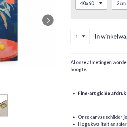
In winkelw
Al onze afmetingen worden
hoogte.
Fine-art giclée afdruk
Onze canvas schilderi
Hoge kwaliteit en spie