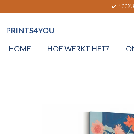
100% K
Ga
direct
naar
PRINTS4YOU
de
hoofdinhoud
HOME
HOE WERKT HET?
O