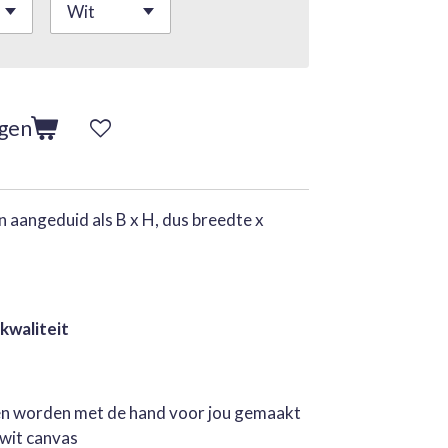
agen
 aangeduid als B x H, dus breedte x
 kwaliteit
jen worden met de hand voor jou gemaakt
rwit canvas