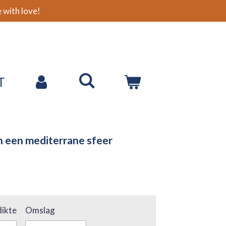
with love!
T
n een mediterrane sfeer
ikte
Omslag