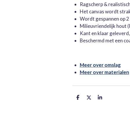
Ragscherp & realistisc
Het canvas wordt stra
Wordt gespannen op 2 
Milieuvriendelijk hout
Kant en klaar geleverd
Beschermd met een co
Meer over omslag
Meer over materialen
D
D
S
e
e
h
l
e
a
e
l
r
n
e