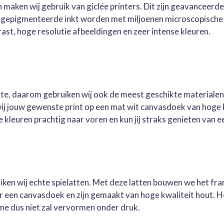
 maken wij gebruik van giclée printers. Dit zijn geavanceerd
e gepigmenteerde inkt worden met miljoenen microscopische 
st, hoge resolutie afbeeldingen en zeer intense kleuren.
este, daarom gebruiken wij ook de meest geschikte materialen
wij jouw gewenste print op een mat wit canvasdoek van hoge 
kleuren prachtig naar voren en kun jij straks genieten van ee
ruiken wij echte spielatten. Met deze latten bouwen we het fr
oor een canvasdoek en zijn gemaakt van hoge kwaliteit hout. 
me dus niet zal vervormen onder druk.