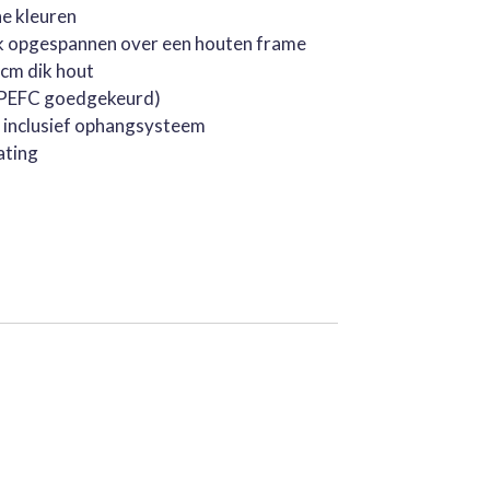
he kleuren
k opgespannen over een houten frame
cm dik hout
 (PEFC goedgekeurd)
, inclusief ophangsysteem
ating