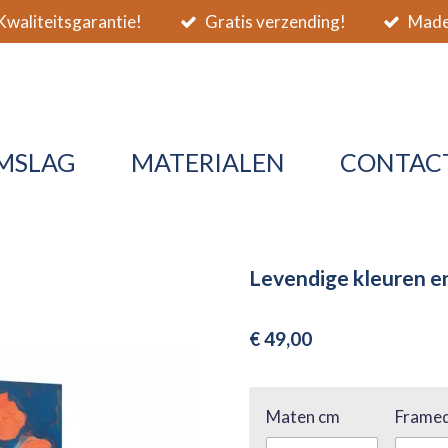
waliteitsgarantie!
Gratis verzending!
Made 
MSLAG
MATERIALEN
CONTAC
Levendige kleuren e
€ 49,00
Maten cm
Framed