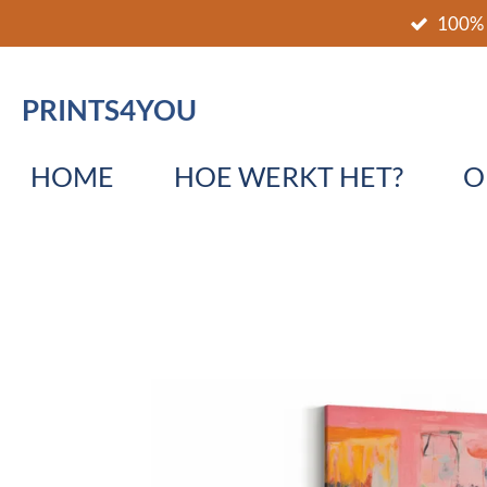
100% 
Ga
direct
naar
PRINTS4YOU
de
hoofdinhoud
HOME
HOE WERKT HET?
O