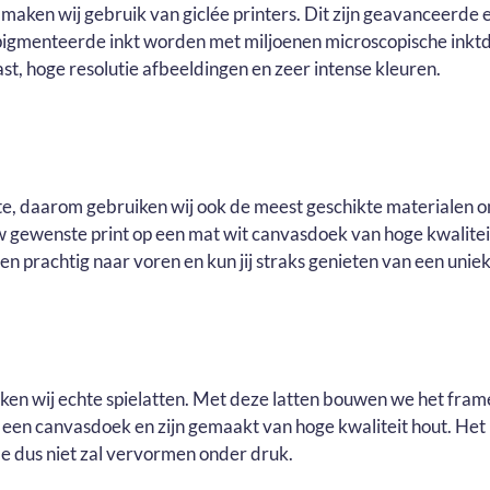
maken wij gebruik van giclée printers. Dit zijn geavanceerde e
pigmenteerde inkt worden met miljoenen microscopische inktd
t, hoge resolutie afbeeldingen en zeer intense kleuren.
ste, daarom gebruiken wij ook de meest geschikte materialen o
ouw gewenste print op een mat wit canvasdoek van hoge kwalite
n prachtig naar voren en kun jij straks genieten van een uniek 
uiken wij echte spielatten. Met deze latten bouwen we het fram
r een canvasdoek en zijn gemaakt van hoge kwaliteit hout. He
e dus niet zal vervormen onder druk.