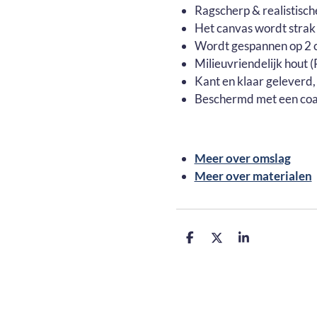
Ragscherp & realistisch
Het canvas wordt strak
Wordt gespannen op 2 c
Milieuvriendelijk hout
Kant en klaar geleverd,
Beschermd met een coa
Meer over omslag
Meer over materialen
D
D
S
e
e
h
l
e
a
e
l
r
n
e