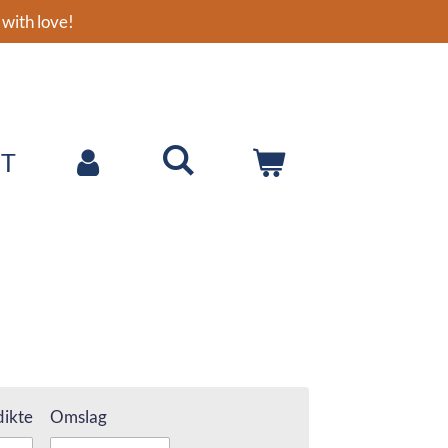
with love!
T
ikte
Omslag