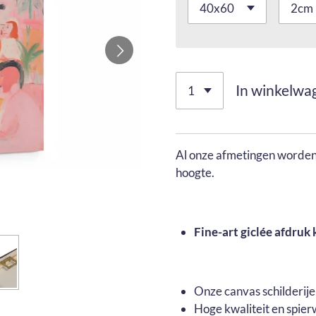
In winkelwa
Al onze afmetingen worden 
hoogte.
Fine-art giclée afdruk 
Onze canvas schilderij
Hoge kwaliteit en spier