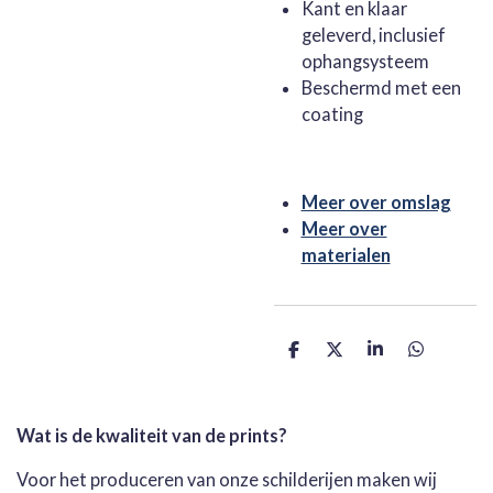
Kant en klaar
geleverd, inclusief
ophangsysteem
Beschermd met een
coating
Meer over omslag
Meer over
materialen
D
D
S
D
e
e
h
e
l
e
a
l
e
l
r
e
n
e
n
Wat is de kwaliteit van de prints?
Voor het produceren van onze schilderijen maken wij