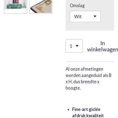
Omslag
In
winkelwage
Al onze afmetingen
worden aangeduid als B
x H, dus breedte x
hoogte.
Fine-art giclée
afdruk kwaliteit