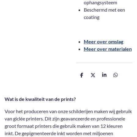
ophangsysteem
Beschermd met een
coating
Meer over omslag
Meer over materialen
D
D
S
D
e
e
h
e
l
e
a
l
e
l
r
e
n
e
n
Wat is de kwaliteit van de prints?
Voor het produceren van onze schilderijen maken wij gebruik
van giclée printers. Dit zijn geavanceerde en professionele
groot formaat printers die gebruik maken van 12 kleuren
inkt. De gepigmenteerde inkt worden met miljoenen