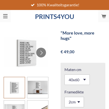
100% Kwaliteitsgarantie!
Ga
direct
PRINTS4YOU
naar
de
hoofdinhoud
"More love, more
hugs"
€ 49,00
Maten cm
Framedikte