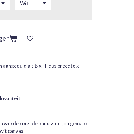
agen
 aangeduid als B x H, dus breedte x
 kwaliteit
jen worden met de hand voor jou gemaakt
rwit canvas