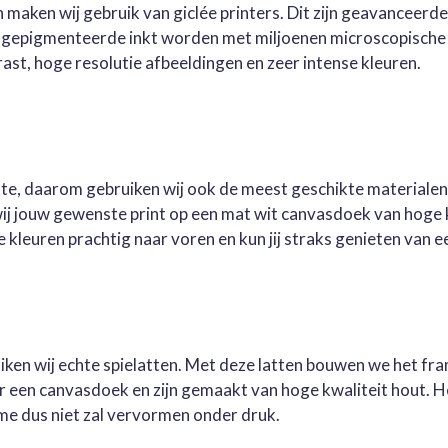
 maken wij gebruik van giclée printers. Dit zijn geavanceerd
e gepigmenteerde inkt worden met miljoenen microscopische 
st, hoge resolutie afbeeldingen en zeer intense kleuren.
este, daarom gebruiken wij ook de meest geschikte materialen
wij jouw gewenste print op een mat wit canvasdoek van hoge 
kleuren prachtig naar voren en kun jij straks genieten van ee
ruiken wij echte spielatten. Met deze latten bouwen we het fr
oor een canvasdoek en zijn gemaakt van hoge kwaliteit hout. 
me dus niet zal vervormen onder druk.