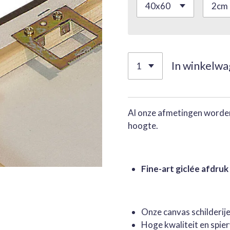
In winkelw
Al onze afmetingen worden
hoogte.
Fine-art giclée afdruk
Onze canvas schilderi
Hoge kwaliteit en spie