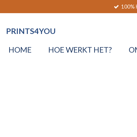
100% K
Ga
direct
naar
PRINTS4YOU
de
hoofdinhoud
HOME
HOE WERKT HET?
O