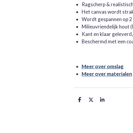
Ragscherp & realistisc
Het canvas wordt stra
Wordt gespannen op 2 
Milieuvriendelijk hout
Kant en klaar geleverd
Beschermd met een co
Meer over omslag
Meer over materialen
D
D
S
e
e
h
l
e
a
e
l
r
n
e