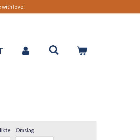
with love!
T
ikte
Omslag