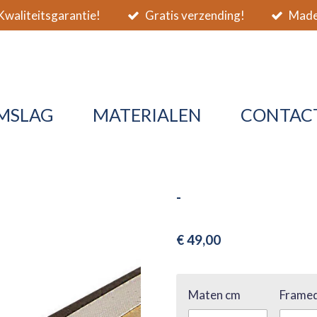
waliteitsgarantie!
Gratis verzending!
Made 
MSLAG
MATERIALEN
CONTAC
-
€ 49,00
Maten cm
Framed