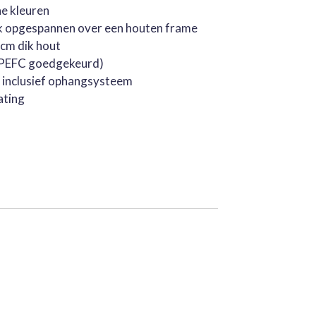
he kleuren
k opgespannen over een houten frame
cm dik hout
 (PEFC goedgekeurd)
, inclusief ophangsysteem
ating