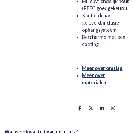
Milieuvriendelijk hout
(PEFC goedgekeurd)
Kant en klaar
geleverd, inclusief
ophangsysteem
Beschermd met een
coating
Meer over omslag
Meer over
materialen
D
D
S
D
e
e
h
e
l
e
a
l
e
l
r
e
n
e
n
Wat is de kwaliteit van de prints?