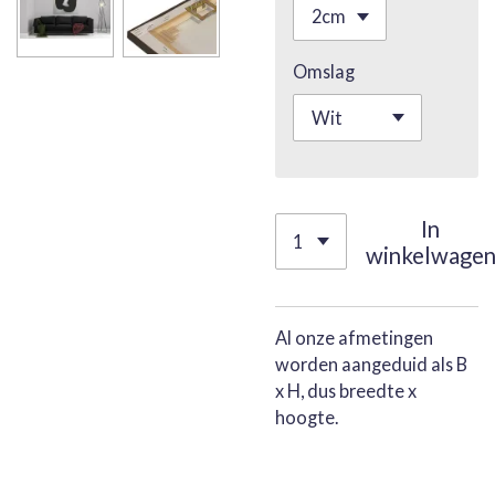
Omslag
In
winkelwage
Al onze afmetingen
worden aangeduid als B
x H, dus breedte x
hoogte.