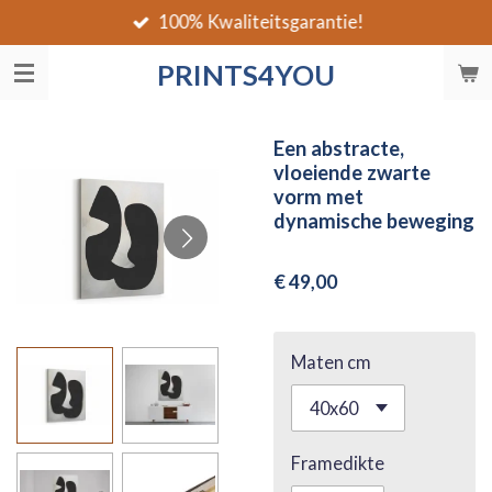
100% Kwaliteitsgarantie!
Ga
direct
PRINTS4YOU
naar
de
hoofdinhoud
Een abstracte,
vloeiende zwarte
vorm met
dynamische beweging
€ 49,00
Maten cm
Framedikte