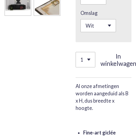
Omslag
In
winkelwage
Al onze afmetingen
worden aangeduid als B
x H, dus breedte x
hoogte.
Fine-art giclée