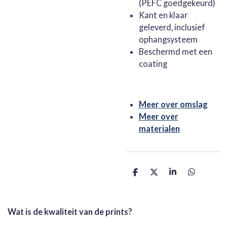
(PEFC goedgekeurd)
Kant en klaar
geleverd, inclusief
ophangsysteem
Beschermd met een
coating
Meer over omslag
Meer over
materialen
D
D
S
D
e
e
h
e
l
e
a
l
e
l
r
e
n
e
n
Wat is de kwaliteit van de prints?