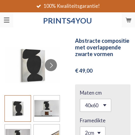
100% Kwaliteitsgarantie!
Ga
direct
PRINTS4YOU
naar
de
hoofdinhoud
Abstracte compositie
met overlappende
zwarte vormen
€ 49,00
Maten cm
Framedikte