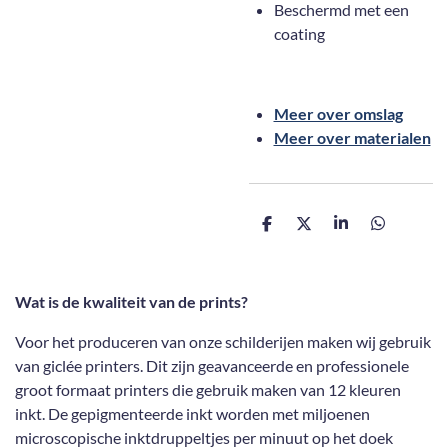
Beschermd met een
coating
Meer over omslag
Meer over materialen
D
D
S
D
e
e
h
e
l
e
a
l
e
l
r
e
n
e
n
Wat is de kwaliteit van de prints?
Voor het produceren van onze schilderijen maken wij gebruik
van giclée printers. Dit zijn geavanceerde en professionele
groot formaat printers die gebruik maken van 12 kleuren
inkt. De gepigmenteerde inkt worden met miljoenen
microscopische inktdruppeltjes per minuut op het doek