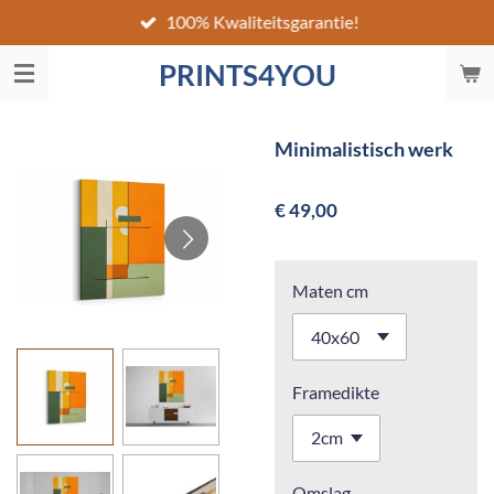
100% Kwaliteitsgarantie!
Ga
direct
PRINTS4YOU
naar
de
hoofdinhoud
Minimalistisch werk
€ 49,00
Maten cm
Framedikte
Omslag