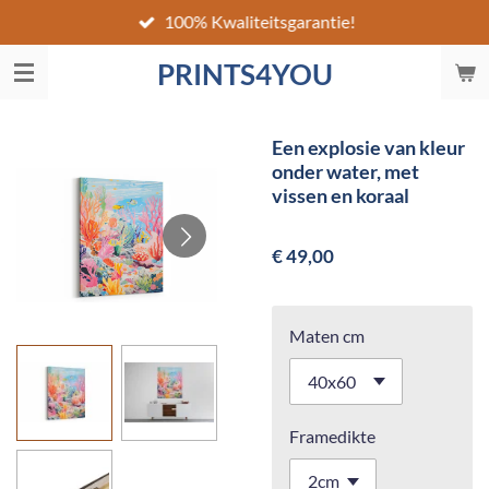
100% Kwaliteitsgarantie!
Ga
direct
PRINTS4YOU
naar
de
hoofdinhoud
Een explosie van kleur
onder water, met
vissen en koraal
€ 49,00
Maten cm
Framedikte