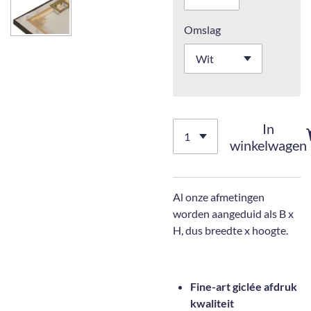
Omslag
In
winkelwagen
Al onze afmetingen
worden aangeduid als B x
H, dus breedte x hoogte.
Fine-art giclée afdruk
kwaliteit