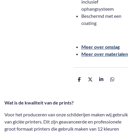
inclusief
ophangsysteem
Beschermd met een
coating
Meer over omslag
Meer over materialen
D
D
S
D
e
e
h
e
l
e
a
l
e
l
r
e
n
e
n
Wat is de kwaliteit van de prints?
Voor het produceren van onze schilderijen maken wij gebruik
van giclée printers. Dit zijn geavanceerde en professionele
groot formaat printers die gebruik maken van 12 kleuren