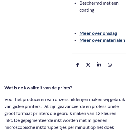
Beschermd met een
coating
Meer over omslag
Meer over materialen
D
D
S
D
e
e
h
e
l
e
a
l
e
l
r
e
n
e
n
Wat is de kwaliteit van de prints?
Voor het produceren van onze schilderijen maken wij gebruik
van giclée printers. Dit zijn geavanceerde en professionele
groot formaat printers die gebruik maken van 12 kleuren
inkt. De gepigmenteerde inkt worden met miljoenen
microscopische inktdruppeltjes per minuut op het doek