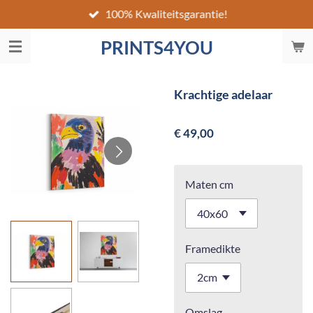
100% Kwaliteitsgarantie!
Ga
direct
PRINTS4YOU
naar
de
hoofdinhoud
Krachtige adelaar
€ 49,00
Maten cm
Framedikte
Omslag