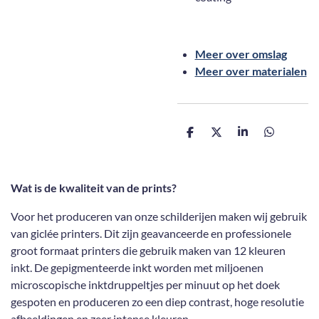
Meer over omslag
Meer over materialen
D
D
S
D
e
e
h
e
l
e
a
l
e
l
r
e
n
e
n
Wat is de kwaliteit van de prints?
Voor het produceren van onze schilderijen maken wij gebruik
van giclée printers. Dit zijn geavanceerde en professionele
groot formaat printers die gebruik maken van 12 kleuren
inkt. De gepigmenteerde inkt worden met miljoenen
microscopische inktdruppeltjes per minuut op het doek
gespoten en produceren zo een diep contrast, hoge resolutie
afbeeldingen en zeer intense kleuren.