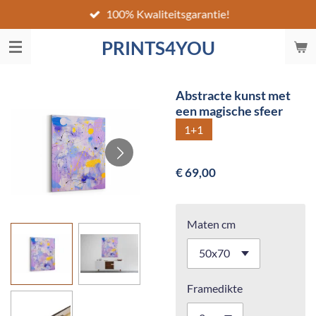
100% Kwaliteitsgarantie!
Ga
direct
PRINTS4YOU
naar
de
hoofdinhoud
Abstracte kunst met
een magische sfeer
1+1
€ 69,00
Maten cm
Framedikte