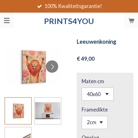
100% Kwaliteitsgarantie!
Ga
direct
PRINTS4YOU
naar
de
hoofdinhoud
Leeuwenkoning
€ 49,00
Maten cm
Framedikte
Omslag