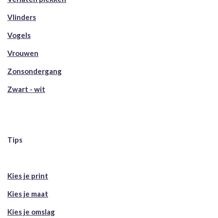
Vlinders
Vogels
Vrouwen
Zonsondergang
Zwart - wit
Tips
Kies je print
Kies je maat
Kies je omslag