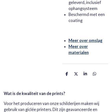
geleverd, inclusief
ophangsysteem
Beschermd met een
coating
Meer over omslag
Meer over
materialen
D
D
S
D
e
e
h
e
l
e
a
l
e
l
r
e
n
e
n
Wat is de kwaliteit van de prints?
Voor het produceren van onze schilderijen maken wij
gebruik van giclée printers. Dit zijn geavanceerde en