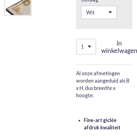
In
winkelwage
Al onze afmetingen
worden aangeduid als B
x H, dus breedte x
hoogte.
Fine-art giclée
afdruk kwaliteit