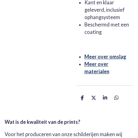
Kant en klaar
geleverd, inclusief
ophangsysteem
Beschermd met een
coating
Meer over omslag
Meer over
materialen
D
D
S
D
e
e
h
e
l
e
a
l
e
l
r
e
n
e
n
Wat is de kwaliteit van de prints?
Voor het produceren van onze schilderijen maken wij