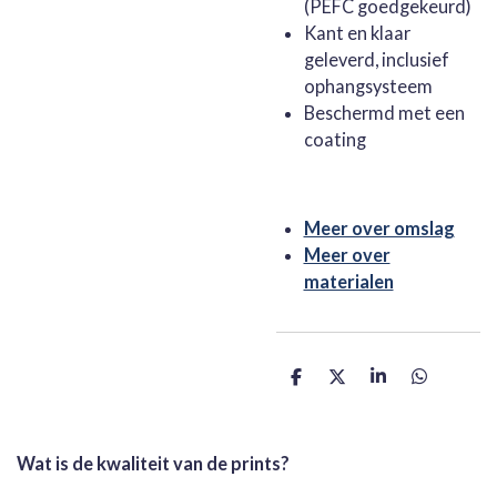
(PEFC goedgekeurd)
Kant en klaar
geleverd, inclusief
ophangsysteem
Beschermd met een
coating
Meer over omslag
Meer over
materialen
D
D
S
D
e
e
h
e
l
e
a
l
e
l
r
e
n
e
n
Wat is de kwaliteit van de prints?