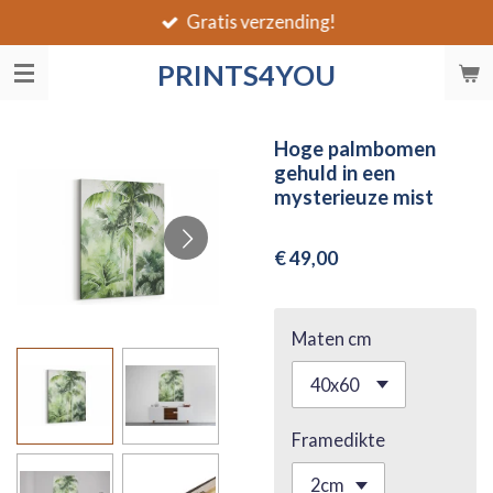
Gratis verzending!
Ga
direct
PRINTS4YOU
naar
de
hoofdinhoud
Hoge palmbomen
gehuld in een
mysterieuze mist
€ 49,00
Maten cm
Framedikte