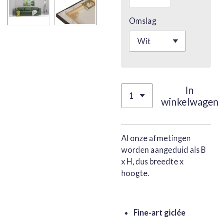
Omslag
In
winkelwage
Al onze afmetingen
worden aangeduid als B
x H, dus breedte x
hoogte.
Fine-art giclée