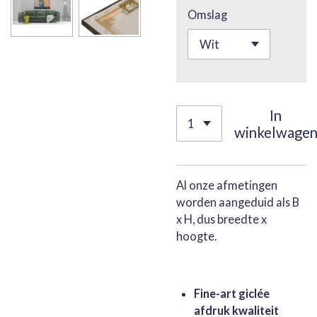
Omslag
In
winkelwage
Al onze afmetingen
worden aangeduid als B
x H, dus breedte x
hoogte.
Fine-art giclée
afdruk kwaliteit