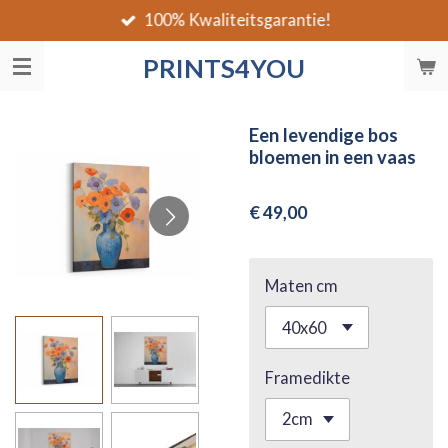
100% Kwaliteitsgarantie!
Ga
direct
PRINTS4YOU
naar
de
hoofdinhoud
Een levendige bos
bloemen in een vaas
€ 49,00
Maten cm
Framedikte