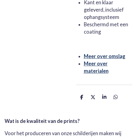
Kant en klaar
geleverd, inclusief
ophangsysteem
Beschermd met een
coating
Meer over omslag
Meer over
materialen
D
D
S
D
e
e
h
e
l
e
a
l
e
l
r
e
n
e
n
Wat is de kwaliteit van de prints?
Voor het produceren van onze schilderijen maken wij