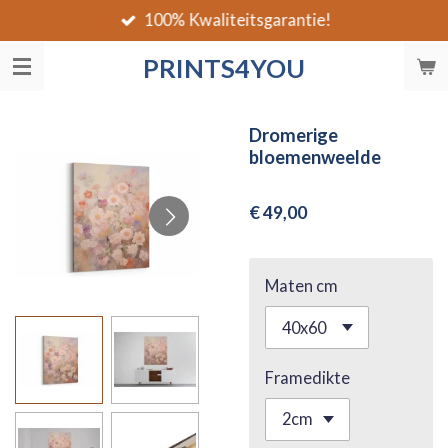
100% Kwaliteitsgarantie!
Ga
direct
PRINTS4YOU
naar
de
hoofdinhoud
Dromerige
bloemenweelde
€ 49,00
Maten cm
Framedikte