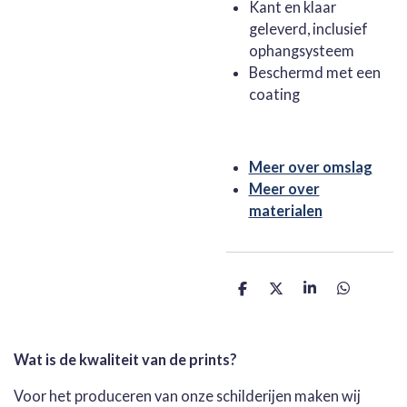
Kant en klaar
geleverd, inclusief
ophangsysteem
Beschermd met een
coating
Meer over omslag
Meer over
materialen
D
D
S
D
e
e
h
e
l
e
a
l
e
l
r
e
n
e
n
Wat is de kwaliteit van de prints?
Voor het produceren van onze schilderijen maken wij