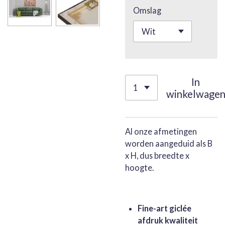
Omslag
In
winkelwage
Al onze afmetingen
worden aangeduid als B
x H, dus breedte x
hoogte.
Fine-art giclée
afdruk kwaliteit