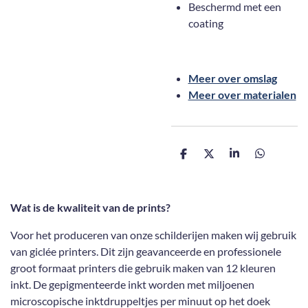
Beschermd met een
coating
Meer over omslag
Meer over materialen
D
D
S
D
e
e
h
e
l
e
a
l
e
l
r
e
n
e
n
Wat is de kwaliteit van de prints?
Voor het produceren van onze schilderijen maken wij gebruik
van giclée printers. Dit zijn geavanceerde en professionele
groot formaat printers die gebruik maken van 12 kleuren
inkt. De gepigmenteerde inkt worden met miljoenen
microscopische inktdruppeltjes per minuut op het doek