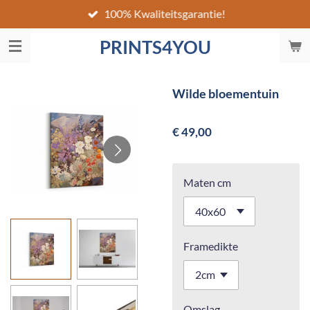
100% Kwaliteitsgarantie!
Ga
direct
PRINTS4YOU
naar
de
hoofdinhoud
Wilde bloementuin
€ 49,00
Maten cm
Framedikte
Omslag