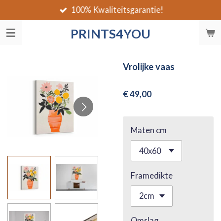
100% Kwaliteitsgarantie!
Ga
direct
PRINTS4YOU
naar
de
hoofdinhoud
Vrolijke vaas
€ 49,00
Maten cm
Framedikte
Omslag