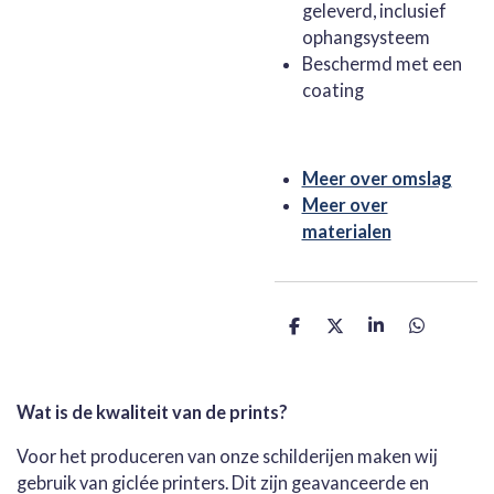
geleverd, inclusief
ophangsysteem
Beschermd met een
coating
Meer over omslag
Meer over
materialen
D
D
S
D
e
e
h
e
l
e
a
l
e
l
r
e
n
e
n
Wat is de kwaliteit van de prints?
Voor het produceren van onze schilderijen maken wij
gebruik van giclée printers. Dit zijn geavanceerde en