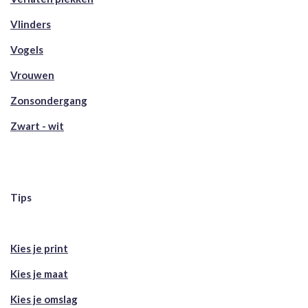
Vlinders
Vogels
Vrouwen
Zonsondergang
Zwart - wit
Tips
Kies je print
Kies je maat
Kies je omslag