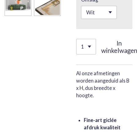
In
winkelwage
Al onze afmetingen
worden aangeduid als B
x H, dus breedte x
hoogte.
Fine-art giclée
afdruk kwaliteit