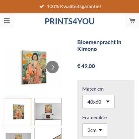
100% Kwaliteitsgarantie!
Ga
direct
PRINTS4YOU
naar
de
hoofdinhoud
Bloemenpracht in
Kimono
€ 49,00
Maten cm
Framedikte