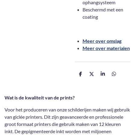
ophangsysteem
Beschermd met een
coating
Meer over omslag
Meer over materialen
D
D
S
D
e
e
h
e
l
e
a
l
e
l
r
e
n
e
n
Wat is de kwaliteit van de prints?
Voor het produceren van onze schilderijen maken wij gebruik
van giclée printers. Dit zijn geavanceerde en professionele
groot formaat printers die gebruik maken van 12 kleuren
inkt. De gepigmenteerde inkt worden met miljoenen