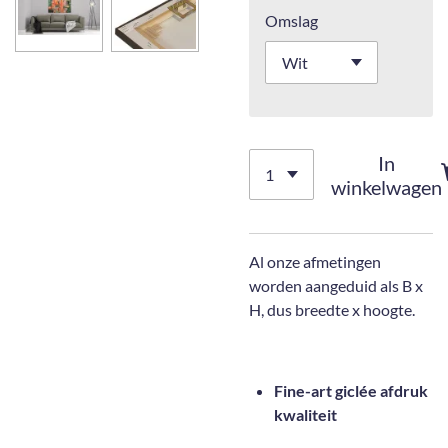
Omslag
In
winkelwagen
Al onze afmetingen
worden aangeduid als B x
H, dus breedte x hoogte.
Fine-art giclée afdruk
kwaliteit