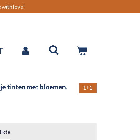
with love!
T
je tinten met bloemen.
1+1
ikte