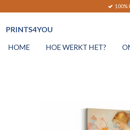
100% K
Ga
direct
naar
PRINTS4YOU
de
hoofdinhoud
HOME
HOE WERKT HET?
O