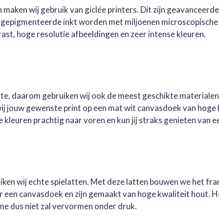
 maken wij gebruik van giclée printers. Dit zijn geavanceerd
e gepigmenteerde inkt worden met miljoenen microscopische 
st, hoge resolutie afbeeldingen en zeer intense kleuren.
este, daarom gebruiken wij ook de meest geschikte materialen
wij jouw gewenste print op een mat wit canvasdoek van hoge 
kleuren prachtig naar voren en kun jij straks genieten van ee
ruiken wij echte spielatten. Met deze latten bouwen we het fr
oor een canvasdoek en zijn gemaakt van hoge kwaliteit hout. 
me dus niet zal vervormen onder druk.