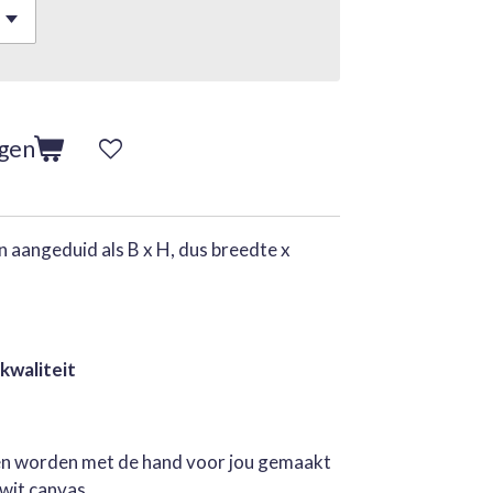
agen
 aangeduid als B x H, dus breedte x
 kwaliteit
jen worden met de hand voor jou gemaakt
rwit canvas