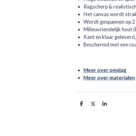
Ragscherp & realistisc
Het canvas wordt stra
Wordt gespannen op 2 
Milieuvriendelijk hout
Kant en klaar geleverd
Beschermd met een co
Meer over omslag
Meer over materialen
D
D
S
e
e
h
l
e
a
e
l
r
n
e