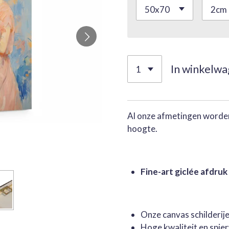
In winkelw
Al onze afmetingen worden
hoogte.
Fine-art giclée afdruk
Onze canvas schilderi
Hoge kwaliteit en spie