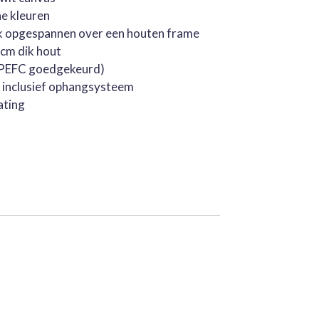
he kleuren
k opgespannen over een houten frame
cm dik hout
 (PEFC goedgekeurd)
, inclusief ophangsysteem
ating