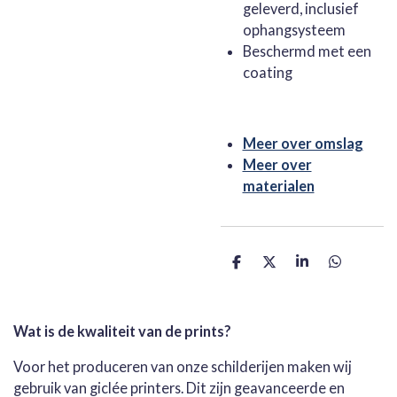
geleverd, inclusief
ophangsysteem
Beschermd met een
coating
Meer over omslag
Meer over
materialen
D
D
S
D
e
e
h
e
l
e
a
l
e
l
r
e
n
e
n
Wat is de kwaliteit van de prints?
Voor het produceren van onze schilderijen maken wij
gebruik van giclée printers. Dit zijn geavanceerde en