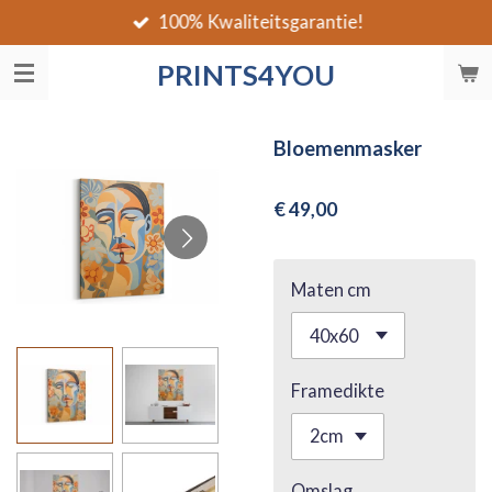
100% Kwaliteitsgarantie!
Ga
direct
PRINTS4YOU
naar
de
hoofdinhoud
Bloemenmasker
€ 49,00
Maten cm
Framedikte
Omslag