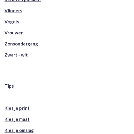
Vlinders
Vogels
Vrouwen
Zonsondergang
Zwart - wit
Tips
Kies je print
Kies je maat
Kies je omslag