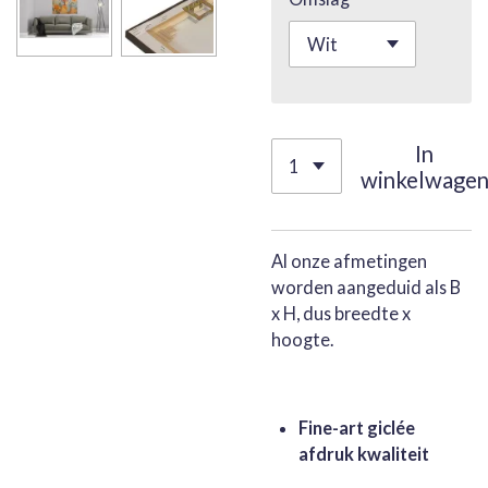
In
winkelwage
Al onze afmetingen
worden aangeduid als B
x H, dus breedte x
hoogte.
Fine-art giclée
afdruk kwaliteit