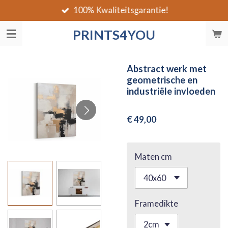
100% Kwaliteitsgarantie!
Ga
direct
PRINTS4YOU
naar
de
hoofdinhoud
Abstract werk met
geometrische en
industriële invloeden
€ 49,00
Maten cm
Framedikte