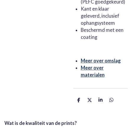
(PEFC goedgekeurd)
Kant en klaar
geleverd, inclusief
ophangsysteem
Beschermd met een
coating
Meer over omslag
Meer over
materialen
D
D
S
D
e
e
h
e
l
e
a
l
e
l
r
e
n
e
n
Wat is de kwaliteit van de prints?