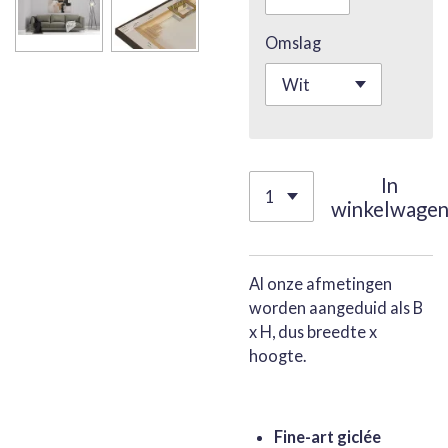
Omslag
In
winkelwage
Al onze afmetingen
worden aangeduid als B
x H, dus breedte x
hoogte.
Fine-art giclée