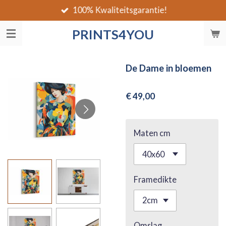
100% Kwaliteitsgarantie!
Ga
direct
PRINTS4YOU
naar
de
hoofdinhoud
De Dame in bloemen
€ 49,00
Maten cm
Framedikte
Omslag