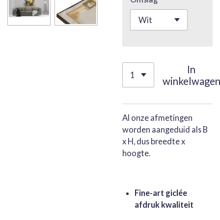
In
winkelwage
Al onze afmetingen
worden aangeduid als B
x H, dus breedte x
hoogte.
Fine-art giclée
afdruk kwaliteit