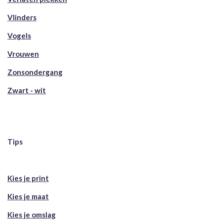
Vlinders
Vogels
Vrouwen
Zonsondergang
Zwart - wit
Tips
Kies je print
Kies je maat
Kies je omslag