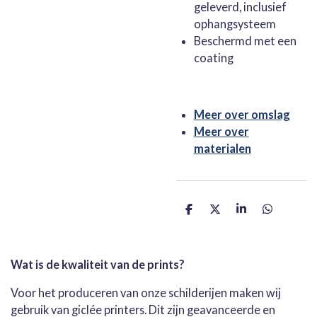
geleverd, inclusief
ophangsysteem
Beschermd met een
coating
Meer over omslag
Meer over
materialen
D
D
S
D
e
e
h
e
l
e
a
l
e
l
r
e
n
e
n
Wat is de kwaliteit van de prints?
Voor het produceren van onze schilderijen maken wij
gebruik van giclée printers. Dit zijn geavanceerde en