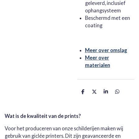
geleverd, inclusief
ophangsysteem
Beschermd met een
coating
Meer over omslag
Meer over
materialen
D
D
S
D
e
e
h
e
l
e
a
l
e
l
r
e
n
e
n
Wat is de kwaliteit van de prints?
Voor het produceren van onze schilderijen maken wij
gebruik van giclée printers. Dit zijn geavanceerde en