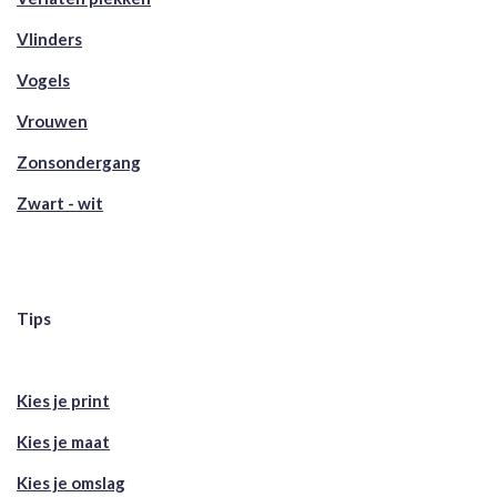
Vlinders
Vogels
Vrouwen
Zonsondergang
Zwart - wit
Tips
Kies je print
Kies je maat
Kies je omslag