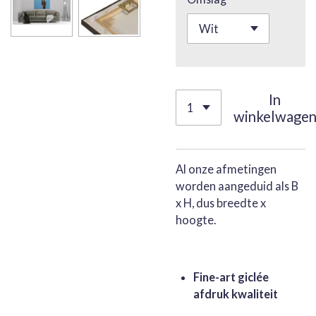
In
winkelwage
Al onze afmetingen
worden aangeduid als B
x H, dus breedte x
hoogte.
Fine-art giclée
afdruk kwaliteit