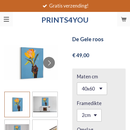
Gratis verzending!
Ga
direct
PRINTS4YOU
naar
de
hoofdinhoud
De Gele roos
€ 49,00
Maten cm
Framedikte
Omslag