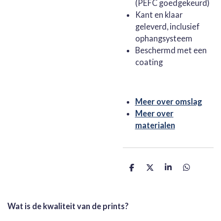
(PEFC goedgekeurd)
Kant en klaar
geleverd, inclusief
ophangsysteem
Beschermd met een
coating
Meer over omslag
Meer over
materialen
D
D
S
D
e
e
h
e
l
e
a
l
e
l
r
e
n
e
n
Wat is de kwaliteit van de prints?