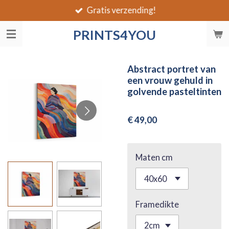
Gratis verzending!
Ga
direct
PRINTS4YOU
naar
de
hoofdinhoud
Abstract portret van
een vrouw gehuld in
golvende pasteltinten
€ 49,00
Maten cm
Framedikte