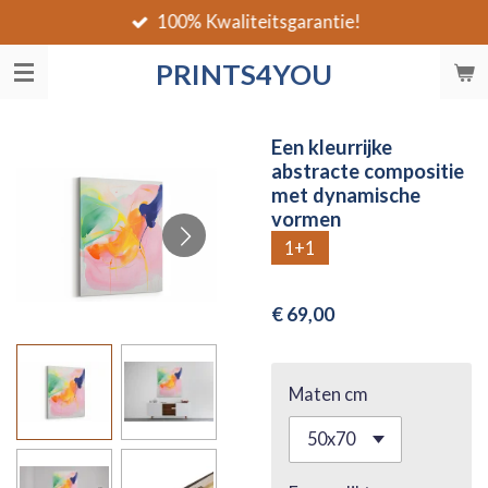
100% Kwaliteitsgarantie!
Ga
direct
PRINTS4YOU
naar
de
hoofdinhoud
Een kleurrijke
abstracte compositie
met dynamische
vormen
1+1
€ 69,00
Maten cm