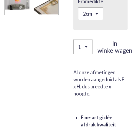
Framedikte
In
winkelwage
Al onze afmetingen
worden aangeduid als B
x H, dus breedte x
hoogte.
Fine-art giclée
afdruk kwaliteit