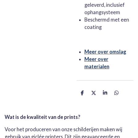
geleverd, inclusief
ophangsysteem
Beschermd met een
coating
Meer over omslag
Meer over
materialen
D
D
S
D
e
e
h
e
l
e
a
l
e
l
r
e
n
e
n
Wat is de kwaliteit van de prints?
Voor het produceren van onze schilderijen maken wij
gebruik van giclée printers. Dit zijn geavanceerde en