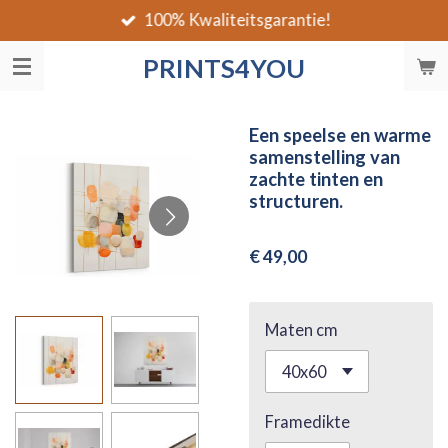
100% Kwaliteitsgarantie!
Ga
direct
PRINTS4YOU
naar
de
hoofdinhoud
Een speelse en warme
samenstelling van
zachte tinten en
structuren.
€ 49,00
Maten cm
Framedikte