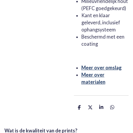
Milieuvriendelijk hout
(PEFC goedgekeurd)
Kant en klaar
geleverd, inclusief
ophangsysteem
Beschermd met een
coating
Meer over omslag
Meer over
materialen
D
D
S
D
e
e
h
e
l
e
a
l
e
l
r
e
n
e
n
Wat is de kwaliteit van de prints?