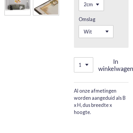
Omslag
In
winkelwage
Al onze afmetingen
worden aangeduid als B
x H, dus breedte x
hoogte.