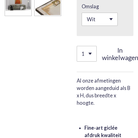
Omslag
In
winkelwage
Al onze afmetingen
worden aangeduid als B
x H, dus breedte x
hoogte.
Fine-art giclée
afdruk kwaliteit