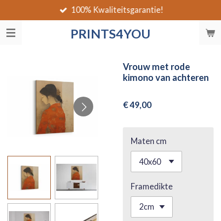
100% Kwaliteitsgarantie!
Ga
direct
PRINTS4YOU
naar
de
hoofdinhoud
Vrouw met rode
kimono van achteren
€ 49,00
Maten cm
Framedikte