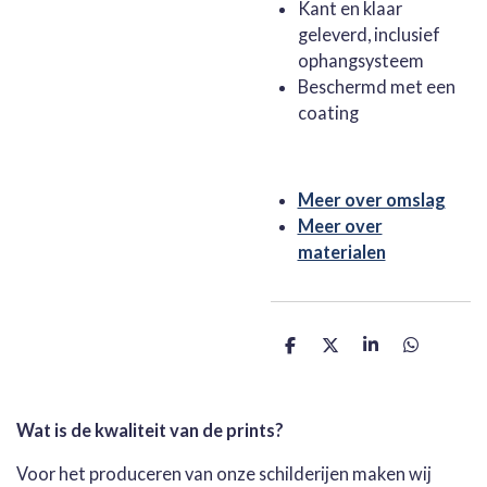
Kant en klaar
geleverd, inclusief
ophangsysteem
Beschermd met een
coating
Meer over omslag
Meer over
materialen
D
D
S
D
e
e
h
e
l
e
a
l
e
l
r
e
n
e
n
Wat is de kwaliteit van de prints?
Voor het produceren van onze schilderijen maken wij