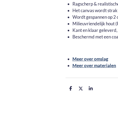
Ragscherp & realistisch
Het canvas wordt strak
Wordt gespannen op 2 c
Milieuvriendelijk hout
Kant en klaar geleverd,
Beschermd met een coa
Meer over omslag
Meer over materialen
D
D
S
e
e
h
l
e
a
e
l
r
n
e