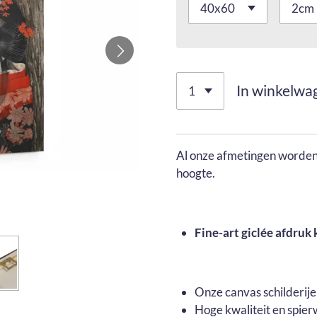
In winkelwa
Al onze afmetingen worden 
hoogte.
Fine-art giclée afdruk 
Onze canvas schilderij
Hoge kwaliteit en spier