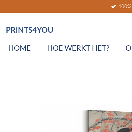
100% 
Ga
direct
naar
PRINTS4YOU
de
hoofdinhoud
HOME
HOE WERKT HET?
O