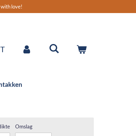
with love!
T
mtakken
ikte
Omslag