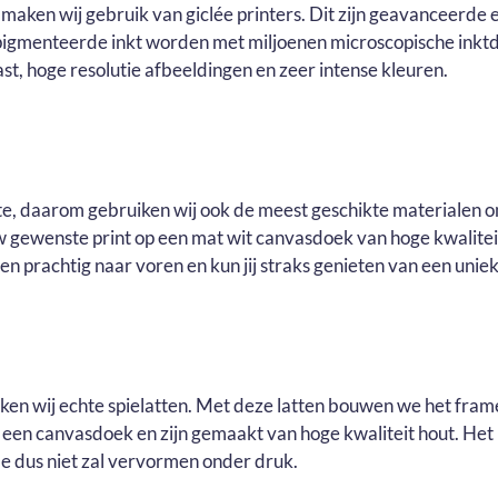
maken wij gebruik van giclée printers. Dit zijn geavanceerde e
pigmenteerde inkt worden met miljoenen microscopische inktd
t, hoge resolutie afbeeldingen en zeer intense kleuren.
ste, daarom gebruiken wij ook de meest geschikte materialen o
ouw gewenste print op een mat wit canvasdoek van hoge kwalite
n prachtig naar voren en kun jij straks genieten van een uniek 
uiken wij echte spielatten. Met deze latten bouwen we het fram
r een canvasdoek en zijn gemaakt van hoge kwaliteit hout. He
e dus niet zal vervormen onder druk.