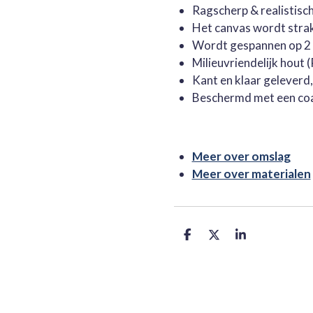
Ragscherp & realistisc
Het canvas wordt stra
Wordt gespannen op 2 
Milieuvriendelijk hout
Kant en klaar geleverd
Beschermd met een co
Meer over omslag
Meer over materialen
D
D
S
e
e
h
l
e
a
e
l
r
n
e