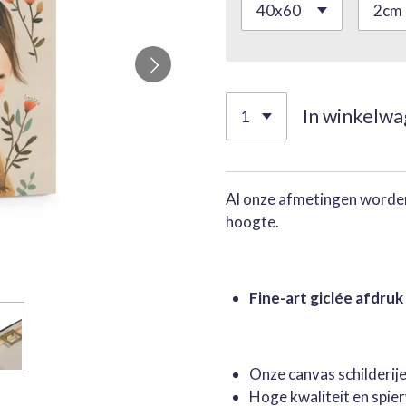
In winkelw
Al onze afmetingen worden
hoogte.
Fine-art giclée afdruk
Onze canvas schilderi
Hoge kwaliteit en spie