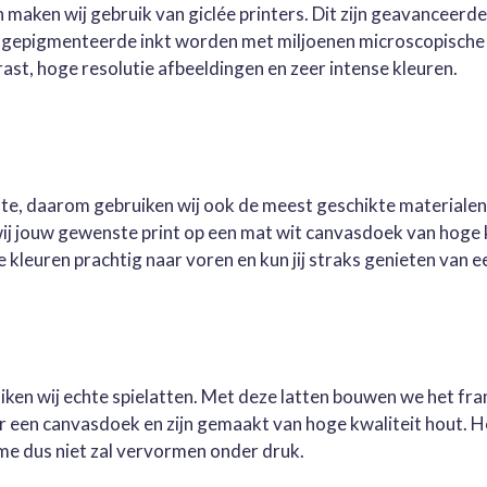
 maken wij gebruik van giclée printers. Dit zijn geavanceerd
e gepigmenteerde inkt worden met miljoenen microscopische 
st, hoge resolutie afbeeldingen en zeer intense kleuren.
este, daarom gebruiken wij ook de meest geschikte materialen
wij jouw gewenste print op een mat wit canvasdoek van hoge 
kleuren prachtig naar voren en kun jij straks genieten van ee
ruiken wij echte spielatten. Met deze latten bouwen we het fr
oor een canvasdoek en zijn gemaakt van hoge kwaliteit hout. 
me dus niet zal vervormen onder druk.