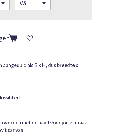
agen
 aangeduid als B x H, dus breedte x
 kwaliteit
jen worden met de hand voor jou gemaakt
rwit canvas