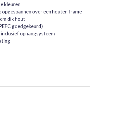
he kleuren
k opgespannen over een houten frame
cm dik hout
 (PEFC goedgekeurd)
, inclusief ophangsysteem
ating