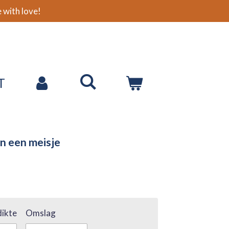
with love!
T
van een meisje
ikte
Omslag