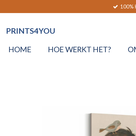
100% K
Ga
direct
naar
PRINTS4YOU
de
hoofdinhoud
HOME
HOE WERKT HET?
O