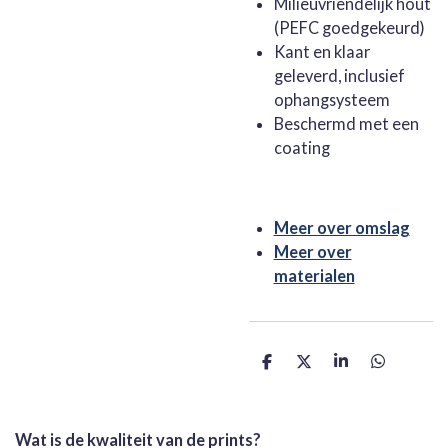
Milieuvriendelijk hout
(PEFC goedgekeurd)
Kant en klaar
geleverd, inclusief
ophangsysteem
Beschermd met een
coating
Meer over omslag
Meer over
materialen
D
D
S
D
e
e
h
e
l
e
a
l
e
l
r
e
n
e
n
Wat is de kwaliteit van de prints?