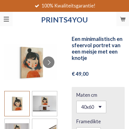
100% Kwaliteitsgarantie!
Ga
direct
PRINTS4YOU
naar
de
hoofdinhoud
Een minimalistisch en
sfeervol portret van
een meisje met een
knotje
€ 49,00
Maten cm
Framedikte