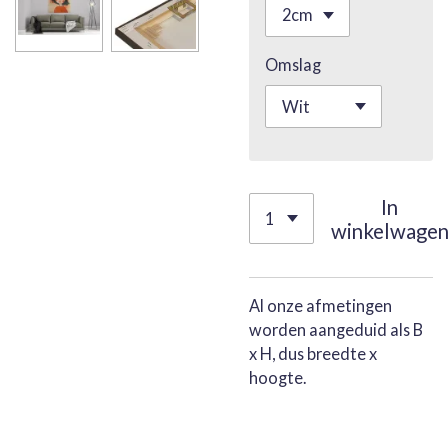
Omslag
In
winkelwage
Al onze afmetingen
worden aangeduid als B
x H, dus breedte x
hoogte.