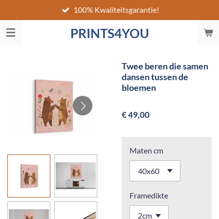
100% Kwaliteitsgarantie!
Ga
direct
PRINTS4YOU
naar
de
hoofdinhoud
Twee beren die samen
dansen tussen de
bloemen
€ 49,00
Maten cm
Framedikte