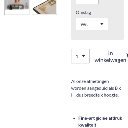
Omslag
In
winkelwagen
Al onze afmetingen
worden aangeduid als B x
H, dus breedte x hoogte.
Fine-art giclée afdruk
kwaliteit