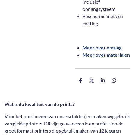
inclusief
ophangsysteem
Beschermd met een
coating
Meer over omslag
Meer over materialen
D
D
S
D
e
e
h
e
l
e
a
l
e
l
r
e
n
e
n
Wat is de kwaliteit van de prints?
Voor het produceren van onze schilderijen maken wij gebruik
van giclée printers. Dit zijn geavanceerde en professionele
groot formaat printers die gebruik maken van 12 kleuren