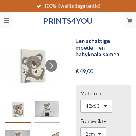
100% Kwaliteitsgarantie!
Ga
direct
PRINTS4YOU
naar
de
hoofdinhoud
Een schattige
moeder- en
babykoala samen
€ 49,00
Maten cm
Framedikte