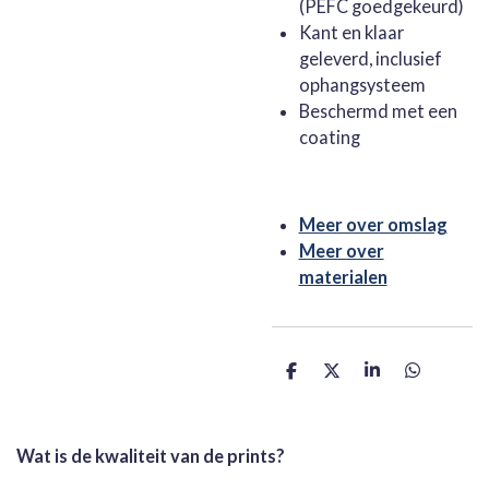
(PEFC goedgekeurd)
Kant en klaar
geleverd, inclusief
ophangsysteem
Beschermd met een
coating
Meer over omslag
Meer over
materialen
D
D
S
D
e
e
h
e
l
e
a
l
e
l
r
e
n
e
n
Wat is de kwaliteit van de prints?