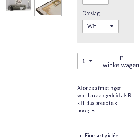
Omslag
In
winkelwage
Al onze afmetingen
worden aangeduid als B
x H, dus breedte x
hoogte.
Fine-art giclée