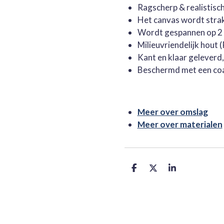
Ragscherp & realistisc
Het canvas wordt stra
Wordt gespannen op 2 
Milieuvriendelijk hout
Kant en klaar geleverd
Beschermd met een co
Meer over omslag
Meer over materialen
D
D
S
e
e
h
l
e
a
e
l
r
n
e