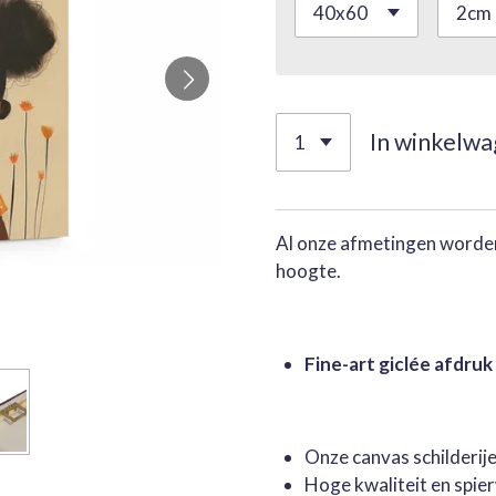
In winkelw
Al onze afmetingen worden
hoogte.
Fine-art giclée afdruk
Onze canvas schilderi
Hoge kwaliteit en spie