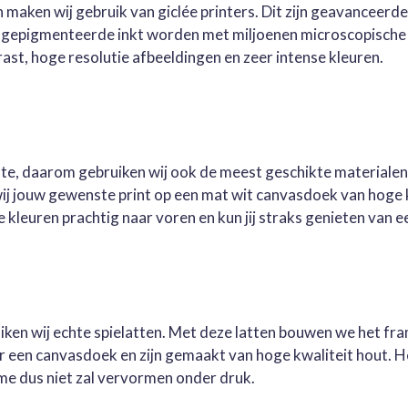
 maken wij gebruik van giclée printers. Dit zijn geavanceerd
e gepigmenteerde inkt worden met miljoenen microscopische 
st, hoge resolutie afbeeldingen en zeer intense kleuren.
este, daarom gebruiken wij ook de meest geschikte materialen
wij jouw gewenste print op een mat wit canvasdoek van hoge 
kleuren prachtig naar voren en kun jij straks genieten van ee
ruiken wij echte spielatten. Met deze latten bouwen we het fr
oor een canvasdoek en zijn gemaakt van hoge kwaliteit hout. 
me dus niet zal vervormen onder druk.