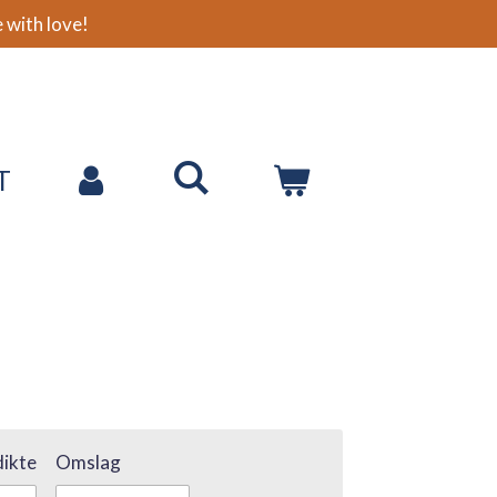
with love!
T
ikte
Omslag