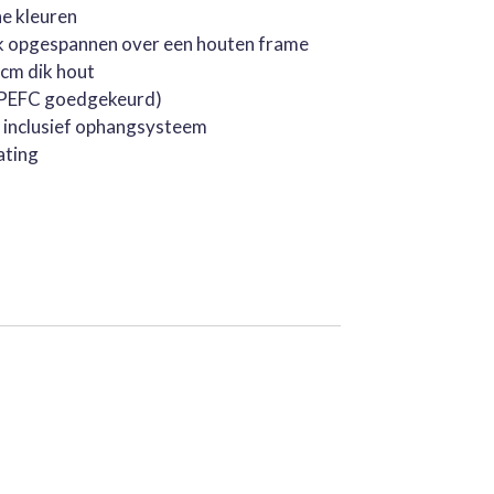
he kleuren
k opgespannen over een houten frame
cm dik hout
 (PEFC goedgekeurd)
, inclusief ophangsysteem
ating