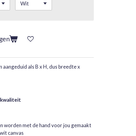
agen
 aangeduid als B x H, dus breedte x
 kwaliteit
jen worden met de hand voor jou gemaakt
rwit canvas