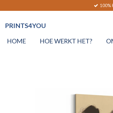
100% K
Ga
direct
naar
PRINTS4YOU
de
hoofdinhoud
HOME
HOE WERKT HET?
O