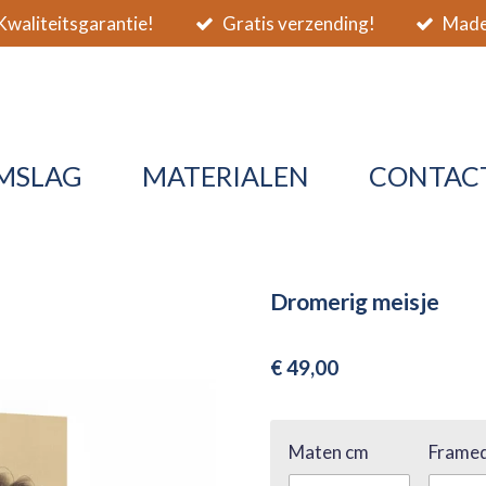
waliteitsgarantie!
Gratis verzending!
Made 
MSLAG
MATERIALEN
CONTAC
Dromerig meisje
€ 49,00
Maten cm
Framed