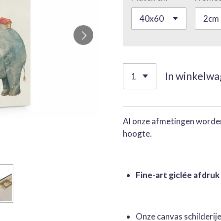
In winkelw
Al onze afmetingen worden
hoogte.
Fine-art giclée afdruk
Onze canvas schilderi