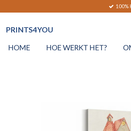
100% K
Ga
direct
naar
PRINTS4YOU
de
hoofdinhoud
HOME
HOE WERKT HET?
O