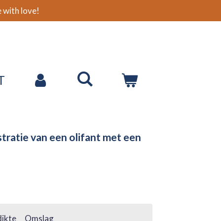
with love!
T
ustratie van een olifant met een
ikte
Omslag