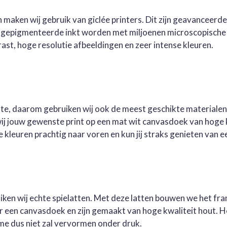
 maken wij gebruik van giclée printers. Dit zijn geavanceerd
e gepigmenteerde inkt worden met miljoenen microscopische 
st, hoge resolutie afbeeldingen en zeer intense kleuren.
este, daarom gebruiken wij ook de meest geschikte materialen
wij jouw gewenste print op een mat wit canvasdoek van hoge 
kleuren prachtig naar voren en kun jij straks genieten van ee
ruiken wij echte spielatten. Met deze latten bouwen we het fr
oor een canvasdoek en zijn gemaakt van hoge kwaliteit hout. 
me dus niet zal vervormen onder druk.