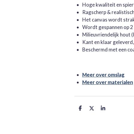
Hoge kwaliteit en spie
Ragscherp & realistisc
Het canvas wordt stra
Wordt gespannen op 2 
Milieuvriendelijk hout
Kant en klaar geleverd
Beschermd met een co
Meer over omslag
Meer over materialen
D
D
S
e
e
h
l
e
a
e
l
r
n
e