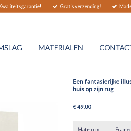
waliteitsgarantie!
Gratis verzending!
Made 
MSLAG
MATERIALEN
CONTAC
Een fantasierijke ill
huis op zijn rug
€ 49,00
Maten cm
Framed