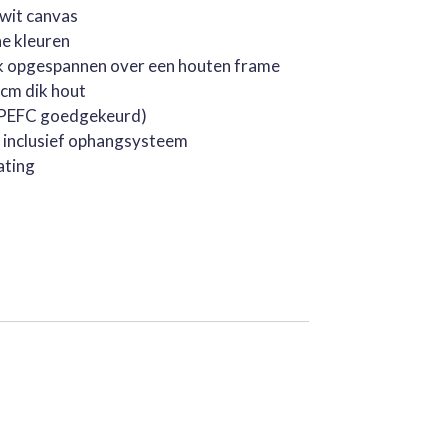
rwit canvas
he kleuren
k opgespannen over een houten frame
cm dik hout
 (PEFC goedgekeurd)
, inclusief ophangsysteem
ating