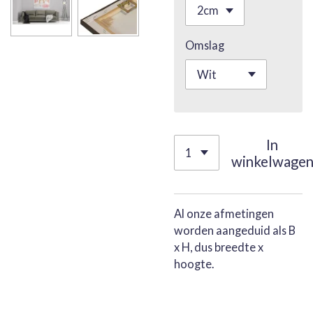
Omslag
In
winkelwage
Al onze afmetingen
worden aangeduid als B
x H, dus breedte x
hoogte.