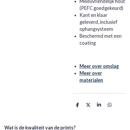
Milieuvriendelijk hout
(PEFC goedgekeurd)
Kant en klaar
geleverd, inclusief
ophangsysteem
Beschermd met een
coating
Meer over omslag
Meer over
materialen
D
D
S
D
e
e
h
e
l
e
a
l
e
l
r
e
n
e
n
Wat is de kwaliteit van de prints?