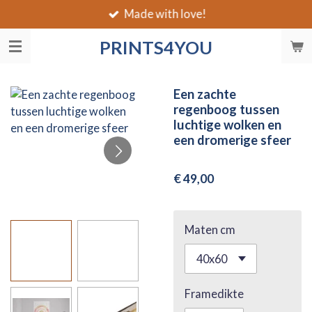
Made with love!
Ga
direct
PRINTS4YOU
naar
de
hoofdinhoud
Een zachte
regenboog tussen
luchtige wolken en
een dromerige sfeer
€ 49,00
Maten cm
Framedikte