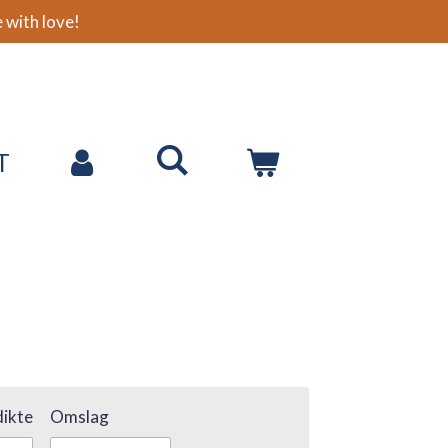
with love!
T
ikte
Omslag