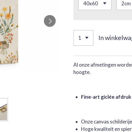
In winkelw
Al onze afmetingen worden
hoogte.
Fine-art giclée afdruk
Onze canvas schilderi
Hoge kwaliteit en spie