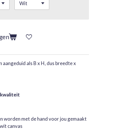
agen
 aangeduid als B x H, dus breedte x
 kwaliteit
jen worden met de hand voor jou gemaakt
rwit canvas