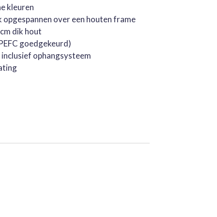
he kleuren
k opgespannen over een houten frame
cm dik hout
 (PEFC goedgekeurd)
, inclusief ophangsysteem
ating