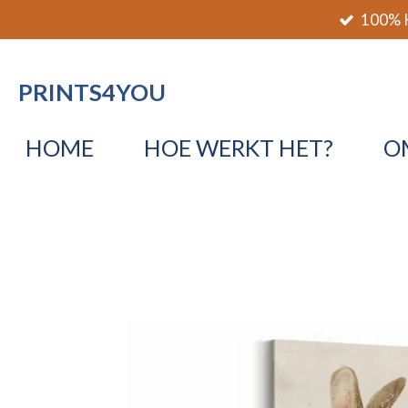
100% K
Ga
direct
naar
PRINTS4YOU
de
hoofdinhoud
HOME
HOE WERKT HET?
O