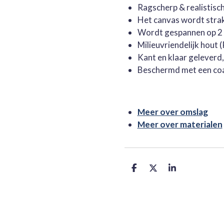
Ragscherp & realistisc
Het canvas wordt stra
Wordt gespannen op 2 
Milieuvriendelijk hout
Kant en klaar geleverd
Beschermd met een co
Meer over omslag
Meer over materialen
D
D
S
e
e
h
l
e
a
e
l
r
n
e