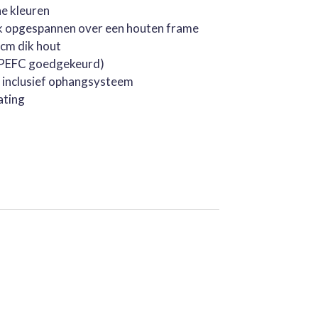
he kleuren
k opgespannen over een houten frame
cm dik hout
 (PEFC goedgekeurd)
, inclusief ophangsysteem
ating