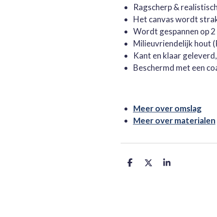
Ragscherp & realistisc
Het canvas wordt stra
Wordt gespannen op 2 
Milieuvriendelijk hout
Kant en klaar geleverd
Beschermd met een co
Meer over omslag
Meer over materialen
D
D
S
e
e
h
l
e
a
e
l
r
n
e