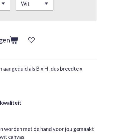
agen
 aangeduid als B x H, dus breedte x
 kwaliteit
jen worden met de hand voor jou gemaakt
rwit canvas