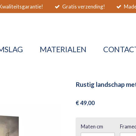
waliteitsgarantie!
Gratis verzending!
Made 
MSLAG
MATERIALEN
CONTAC
Rustig landschap m
€ 49,00
Maten cm
Framed