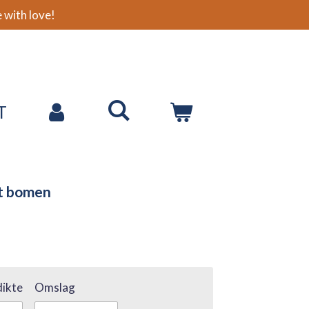
with love!
T
et bomen
ikte
Omslag