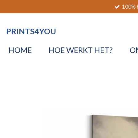
100% K
Ga
direct
naar
PRINTS4YOU
de
hoofdinhoud
HOME
HOE WERKT HET?
O