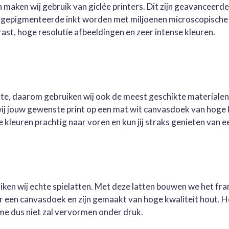
 maken wij gebruik van giclée printers. Dit zijn geavanceerd
e gepigmenteerde inkt worden met miljoenen microscopische 
st, hoge resolutie afbeeldingen en zeer intense kleuren.
este, daarom gebruiken wij ook de meest geschikte materialen
wij jouw gewenste print op een mat wit canvasdoek van hoge 
kleuren prachtig naar voren en kun jij straks genieten van ee
ruiken wij echte spielatten. Met deze latten bouwen we het fr
oor een canvasdoek en zijn gemaakt van hoge kwaliteit hout. 
me dus niet zal vervormen onder druk.