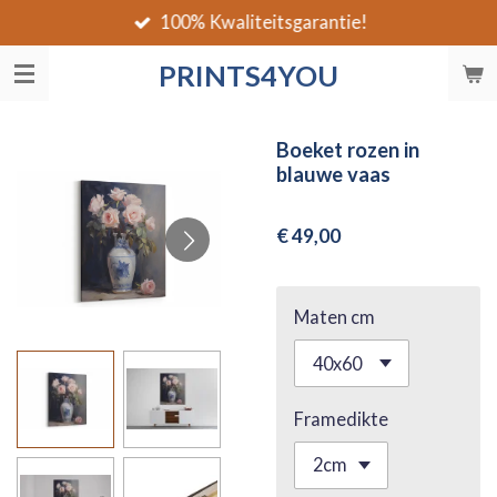
100% Kwaliteitsgarantie!
Ga
direct
PRINTS4YOU
naar
de
hoofdinhoud
Boeket rozen in
blauwe vaas
€ 49,00
Maten cm
Framedikte