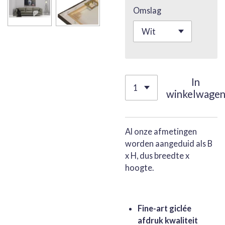
Omslag
In
winkelwage
Al onze afmetingen
worden aangeduid als B
x H, dus breedte x
hoogte.
Fine-art giclée
afdruk kwaliteit