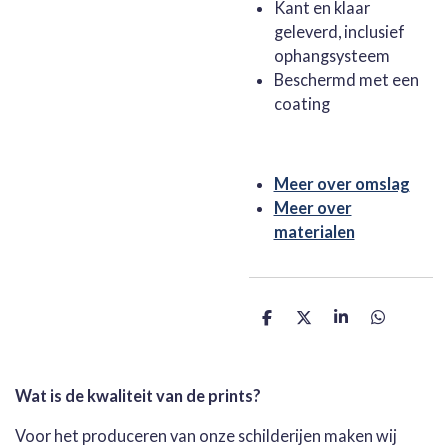
Kant en klaar
geleverd, inclusief
ophangsysteem
Beschermd met een
coating
Meer over omslag
Meer over
materialen
D
D
S
D
e
e
h
e
l
e
a
l
e
l
r
e
n
e
n
Wat is de kwaliteit van de prints?
Voor het produceren van onze schilderijen maken wij