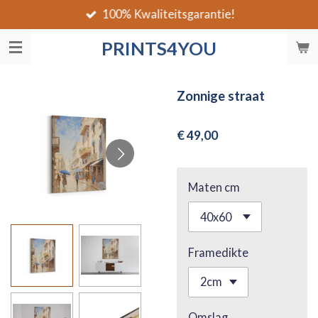
100% Kwaliteitsgarantie!
Ga
direct
PRINTS4YOU
naar
de
hoofdinhoud
Zonnige straat
€ 49,00
Maten cm
Framedikte
Omslag