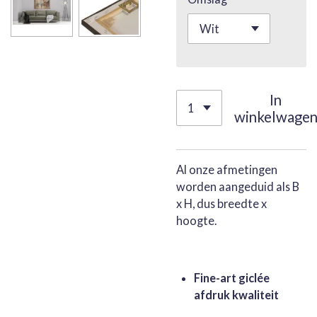
In
winkelwage
Al onze afmetingen
worden aangeduid als B
x H, dus breedte x
hoogte.
Fine-art giclée
afdruk kwaliteit