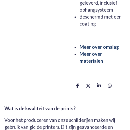
geleverd, inclusief
ophangsysteem
Beschermd met een
coating
Meer over omslag
Meer over
materialen
D
D
S
D
e
e
h
e
l
e
a
l
e
l
r
e
n
e
n
Wat is de kwaliteit van de prints?
Voor het produceren van onze schilderijen maken wij
gebruik van giclée printers. Dit zijn geavanceerde en