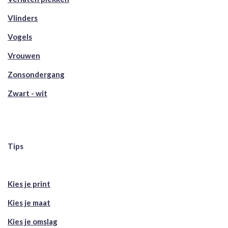
Vlinders
Vogels
Vrouwen
Zonsondergang
Zwart - wit
Tips
Kies je print
Kies je maat
Kies je omslag