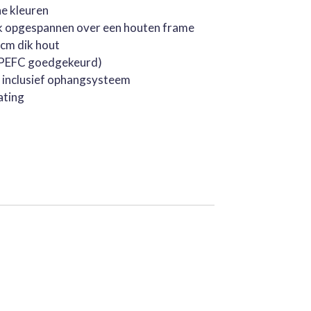
he kleuren
k opgespannen over een houten frame
cm dik hout
 (PEFC goedgekeurd)
, inclusief ophangsysteem
ating