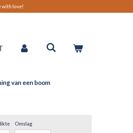
with love!
T
ning van een boom
ikte
Omslag