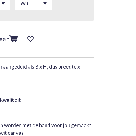
agen
 aangeduid als B x H, dus breedte x
 kwaliteit
jen worden met de hand voor jou gemaakt
rwit canvas