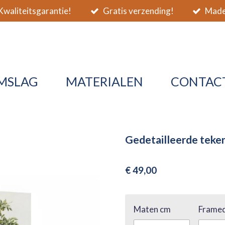
waliteitsgarantie!
Gratis verzending!
Made 
MSLAG
MATERIALEN
CONTAC
Gedetailleerde teke
€ 49,00
Maten cm
Framed