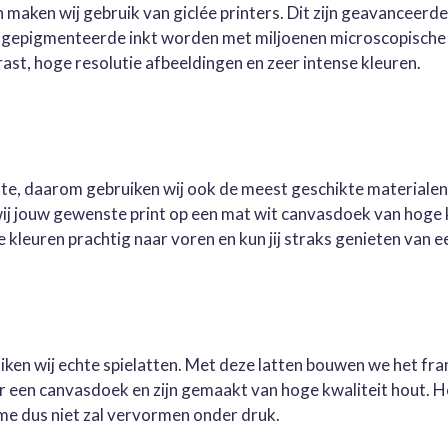
 maken wij gebruik van giclée printers. Dit zijn geavanceerd
e gepigmenteerde inkt worden met miljoenen microscopische 
st, hoge resolutie afbeeldingen en zeer intense kleuren.
este, daarom gebruiken wij ook de meest geschikte materialen
wij jouw gewenste print op een mat wit canvasdoek van hoge 
kleuren prachtig naar voren en kun jij straks genieten van ee
ruiken wij echte spielatten. Met deze latten bouwen we het fr
oor een canvasdoek en zijn gemaakt van hoge kwaliteit hout. 
me dus niet zal vervormen onder druk.