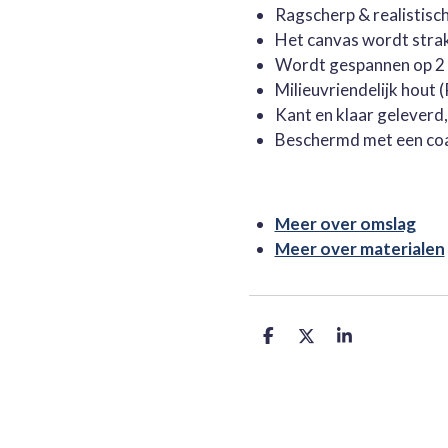
Ragscherp & realistisc
Het canvas wordt stra
Wordt gespannen op 2 
Milieuvriendelijk hout
Kant en klaar geleverd
Beschermd met een co
Meer over omslag
Meer over materialen
D
D
S
e
e
h
l
e
a
e
l
r
n
e