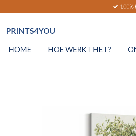
100% K
Ga
direct
naar
PRINTS4YOU
de
hoofdinhoud
HOME
HOE WERKT HET?
O