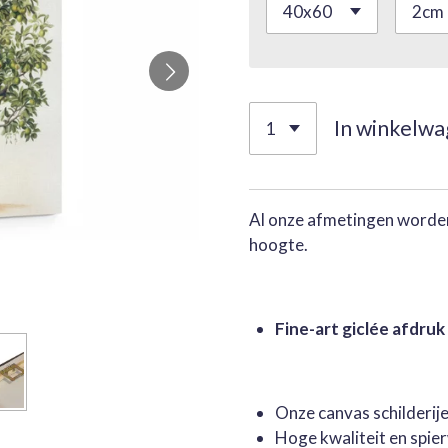
In winkelw
Al onze afmetingen worden
hoogte.
Fine-art giclée afdruk
Onze canvas schilderi
Hoge kwaliteit en spie