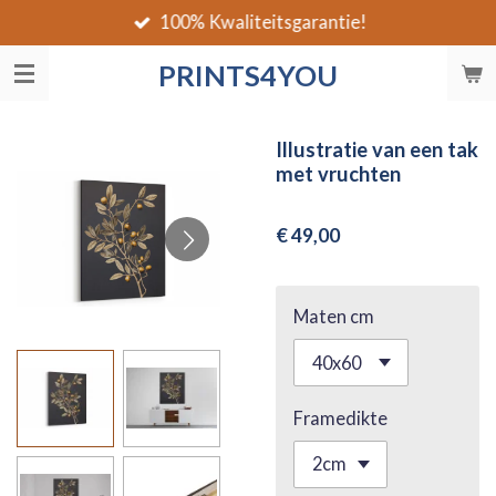
100% Kwaliteitsgarantie!
Ga
direct
PRINTS4YOU
naar
de
hoofdinhoud
Illustratie van een tak
met vruchten
€ 49,00
Maten cm
Framedikte