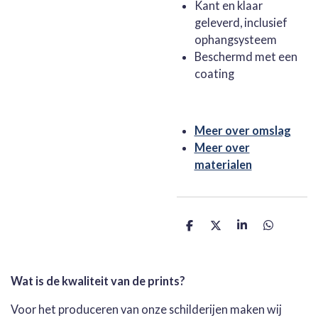
Kant en klaar
geleverd, inclusief
ophangsysteem
Beschermd met een
coating
Meer over omslag
Meer over
materialen
D
D
S
D
e
e
h
e
l
e
a
l
e
l
r
e
n
e
n
Wat is de kwaliteit van de prints?
Voor het produceren van onze schilderijen maken wij