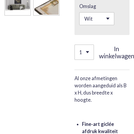
Omslag
In
winkelwage
Al onze afmetingen
worden aangeduid als B
x H, dus breedte x
hoogte.
Fine-art giclée
afdruk kwaliteit