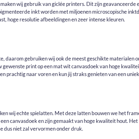
maken wij gebruik van giclée printers. Dit zijn geavanceerde e
pigmenteerde inkt worden met miljoenen microscopische inktd
t, hoge resolutie afbeeldingen en zeer intense kleuren.
ste, daarom gebruiken wij ook de meest geschikte materialen o
ouw gewenste print op een mat wit canvasdoek van hoge kwalite
n prachtig naar voren en kun jij straks genieten van een uniek 
uiken wij echte spielatten. Met deze latten bouwen we het fram
r een canvasdoek en zijn gemaakt van hoge kwaliteit hout. He
e dus niet zal vervormen onder druk.