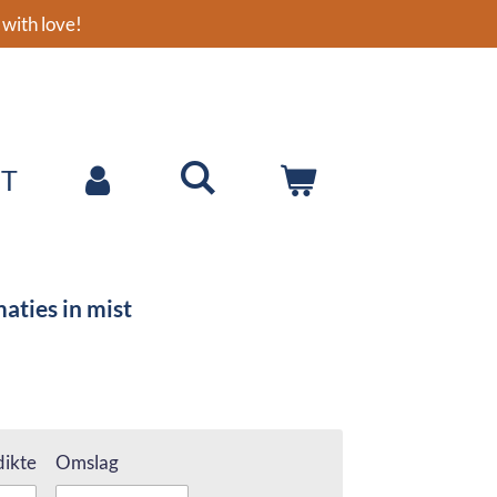
with love!
T
aties in mist
ikte
Omslag