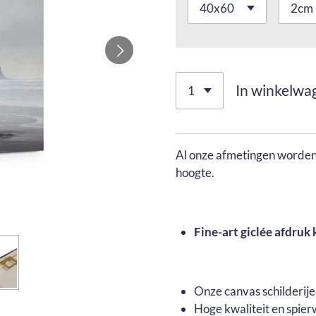
In winkelwa
Al onze afmetingen worden 
hoogte.
Fine-art giclée afdruk 
Onze canvas schilderij
Hoge kwaliteit en spier