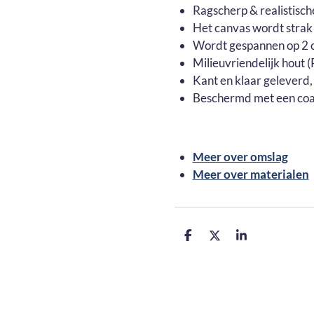
Ragscherp & realistisch
Het canvas wordt strak
Wordt gespannen op 2 c
Milieuvriendelijk hout
Kant en klaar geleverd,
Beschermd met een coa
Meer over omslag
Meer over materialen
D
D
S
e
e
h
l
e
a
e
l
r
n
e