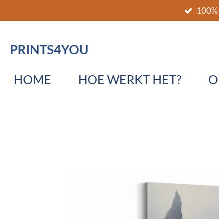
100% 
Ga
direct
naar
PRINTS4YOU
de
hoofdinhoud
HOME
HOE WERKT HET?
O