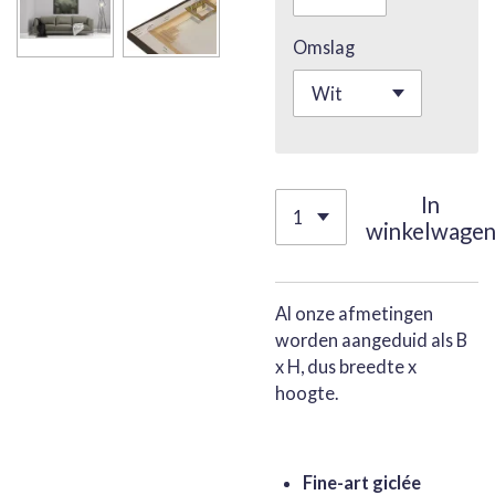
Omslag
In
winkelwage
Al onze afmetingen
worden aangeduid als B
x H, dus breedte x
hoogte.
Fine-art giclée