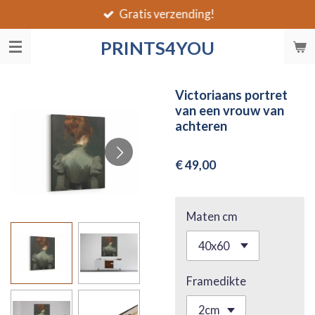
Gratis verzending!
Ga
direct
PRINTS4YOU
naar
de
hoofdinhoud
Victoriaans portret
van een vrouw van
achteren
€ 49,00
Maten cm
Framedikte