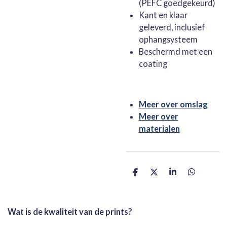
(PEFC goedgekeurd)
Kant en klaar
geleverd, inclusief
ophangsysteem
Beschermd met een
coating
Meer over omslag
Meer over
materialen
D
D
S
D
e
e
h
e
l
e
a
l
e
l
r
e
n
e
n
Wat is de kwaliteit van de prints?