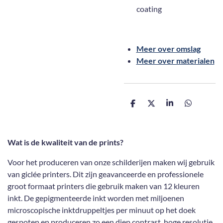
coating
Meer over omslag
Meer over materialen
D
D
S
D
e
e
h
e
l
e
a
l
e
l
r
e
n
e
n
Wat is de kwaliteit van de prints?
Voor het produceren van onze schilderijen maken wij gebruik
van giclée printers. Dit zijn geavanceerde en professionele
groot formaat printers die gebruik maken van 12 kleuren
inkt. De gepigmenteerde inkt worden met miljoenen
microscopische inktdruppeltjes per minuut op het doek
gespoten en produceren zo een diep contrast, hoge resolutie