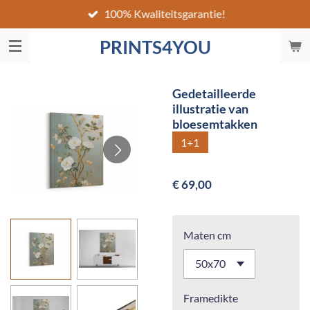
100% Kwaliteitsgarantie!
Ga
direct
PRINTS4YOU
naar
de
hoofdinhoud
Gedetailleerde
illustratie van
bloesemtakken
1+1
€ 69,00
Maten cm
Framedikte