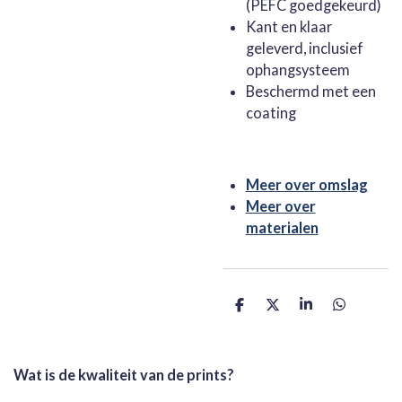
(PEFC goedgekeurd)
Kant en klaar
geleverd, inclusief
ophangsysteem
Beschermd met een
coating
Meer over omslag
Meer over
materialen
D
D
S
D
e
e
h
e
l
e
a
l
e
l
r
e
n
e
n
Wat is de kwaliteit van de prints?