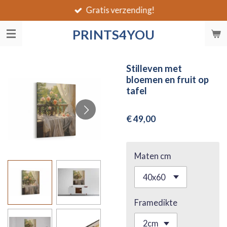
Gratis verzending!
Ga
direct
PRINTS4YOU
naar
de
hoofdinhoud
Stilleven met
bloemen en fruit op
tafel
€ 49,00
Maten cm
Framedikte