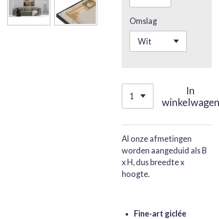
Omslag
In
winkelwage
Al onze afmetingen
worden aangeduid als B
x H, dus breedte x
hoogte.
Fine-art giclée